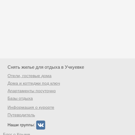
Снять жилье для отдыха в Учкуевке
Отели, гостевые дома
Дома и коттеджи под ключ
Апартаменты посуточно
Базы отдыха
Скидка −5%
Информация о курорте
Хочешь дешевле? Оставь почту и получи
Путеводитель
промокод на первое бронирование!
Наши группы:
Блог о Крыме