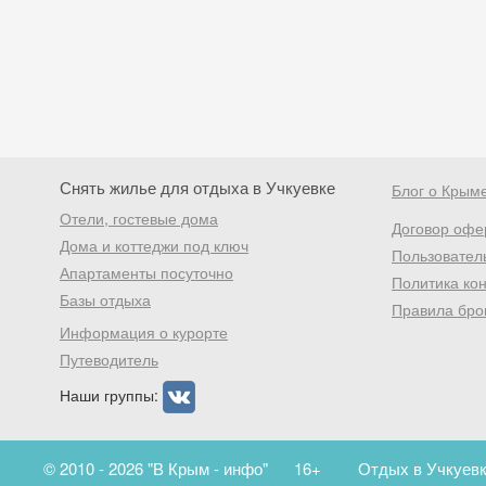
Снять жилье для отдыха в Учкуевке
Блог о Крым
Отели, гостевые дома
Договор офе
Дома и коттеджи под ключ
Пользовател
Апартаменты посуточно
Политика ко
Базы отдыха
Правила бро
Информация о курорте
Путеводитель
Наши группы:
© 2010 - 2026 "В Крым - инфо"
16+
Отдых в Учкуевк