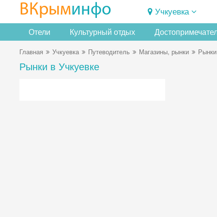
ВКрым
инфо
Учкуевка
Отели
Культурный отдых
Достопримечате
Главная
Учкуевка
Путеводитель
Магазины, рынки
Рынки
Рынки в Учкуевке