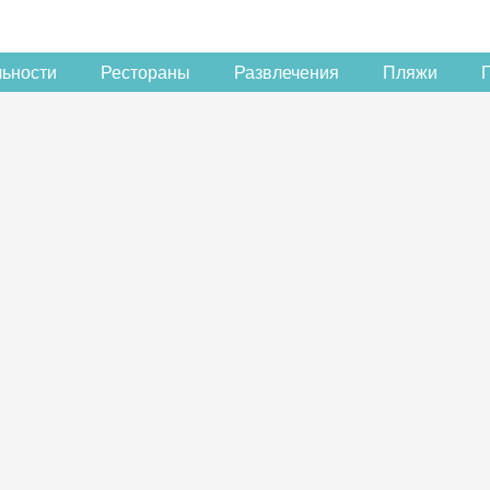
льности
Рестораны
Развлечения
Пляжи
Скидка −5%