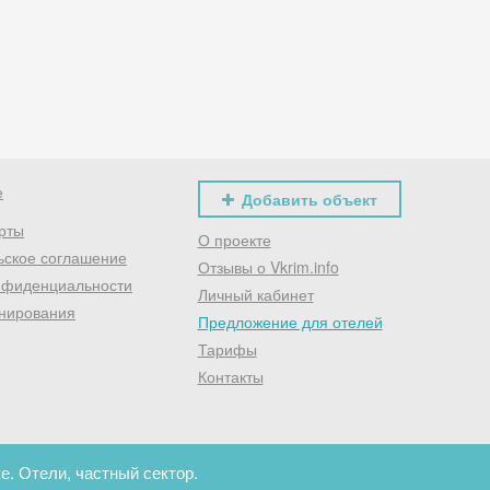
Хочешь дешевле? Оставь почту и получи промокод
первое бронирование!
Получить промокод
е
Добавить объект
рты
О проекте
ьское соглашение
Отзывы о Vkrim.info
нфиденциальности
Личный кабинет
нирования
Предложение для отелей
Тарифы
Контакты
е. Отели, частный сектор.