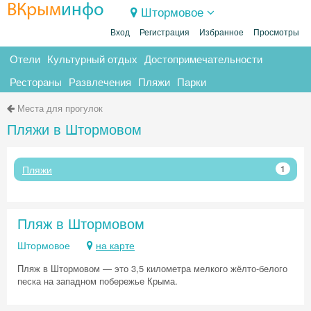
ВКрым
инфо
Штормовое
Вход
Регистрация
Избранное
Просмотры
Отели
Культурный отдых
Достопримечательности
Рестораны
Развлечения
Пляжи
Парки
Места для прогулок
Пляжи в Штормовом
Пляжи
1
Пляж в Штормовом
Штормовое
на карте
Пляж в Штормовом — это 3,5 километра мелкого жёлто-белого
песка на западном побережье Крыма.