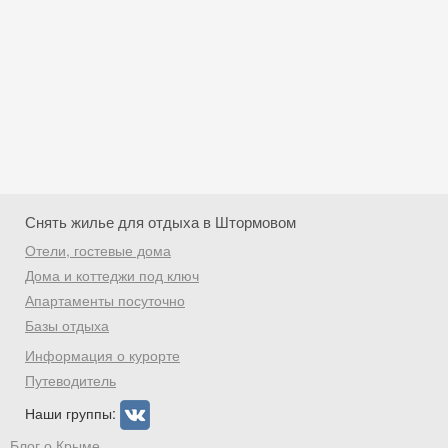
Снять жилье для отдыха в Штормовом
Отели, гостевые дома
Дома и коттеджи под ключ
Апартаменты посуточно
Базы отдыха
Скидка −5%
Информация о курорте
Хочешь дешевле? Оставь почту и получи
Путеводитель
промокод на первое бронирование!
Наши группы:
Блог о Крыме