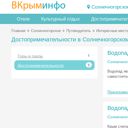
ВКрым
инфо
Солнечногорско
Отели
Культурный отдых
Достопримечате
Главная
Солнечногорское
Путеводитель
Интересные мест
Достопримечательности в Солнечногорско
Водопа
Горы и скалы
1
Солнечног
Достопримечательности
3
Водопад явл
самостояте
Предложен
Водопа
Солнечног
Крым счита