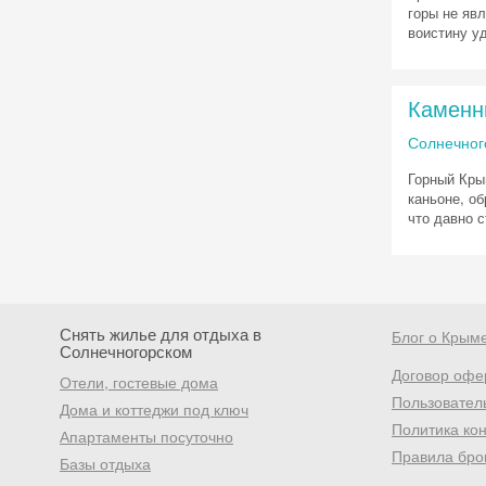
горы не яв
воистину у
Каменн
Солнечног
Горный Кры
каньоне, об
что давно 
Снять жилье для отдыха в
Блог о Крым
Солнечногорском
Договор офе
Отели, гостевые дома
Пользовател
Дома и коттеджи под ключ
Политика ко
Апартаменты посуточно
Правила бро
Базы отдыха