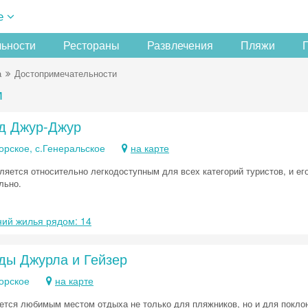
е
льности
Рестораны
Развлечения
Пляжи
а
Достопримечательности
м
д Джур-Джур
орское, с.Генеральское
на карте
яется относительно легкодоступным для всех категорий туристов, и его 
льно.
ий жилья рядом: 14
ды Джурла и Гейзер
орское
на карте
ется любимым местом отдыха не только для пляжников, но и для поклон