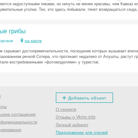
Скидка −5%
ляются недоступными пиками, но ничуть не менее красивы, чем Кавказ 
дивительные уголки. Тех, кто здесь побывали, тянет возвращаться сюда
Хочешь дешевле? Оставь почту и получи промокод
первое бронирование!
ые грибы
орское
на карте
Получить промокод
м скрывает достопримечательности, посещение которых вызывает впечатл
разованном речкой Сотера, что протекает недалеко от Алушты, растут г
стали востребованными «фотомоделями» у туристов.
е
Добавить объект
рты
О проекте
ьское соглашение
Отзывы о Vkrim.info
нфиденциальности
Личный кабинет
нирования
Предложение для отелей