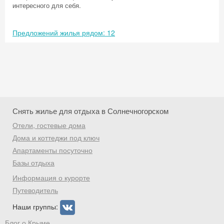
интересного для себя.
Предложений жилья рядом: 12
Снять жилье для отдыха в Солнечногорском
Отели, гостевые дома
Дома и коттеджи под ключ
Апартаменты посуточно
Базы отдыха
Скидка −5%
Информация о курорте
Хочешь дешевле? Оставь почту и получи
Путеводитель
промокод на первое бронирование!
Наши группы:
Блог о Крыме