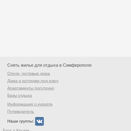
Снять жилье для отдыха в Симферополе
Отели, гостевые дома
Дома и коттеджи под ключ
Апартаменты посуточно
Базы отдыха
Скидка −5%
Информация о курорте
Хочешь дешевле? Оставь почту и получи
Путеводитель
промокод на первое бронирование!
Наши группы:
Блог о Крыме