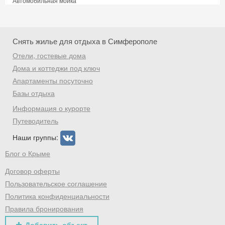
Автомобильная мойка
Скидка −5%
Снять жилье для отдыха в Симферополе
Хочешь дешевле? Оставь почту и получи
промокод на первое бронирование!
Отели, гостевые дома
Дома и коттеджи под ключ
Апартаменты посуточно
Базы отдыха
Получить промокод
Информация о курорте
Путеводитель
Наши группы:
Блог о Крыме
Договор оферты
Пользовательское соглашение
Политика конфиденциальности
Правила бронирования
Добавить объект