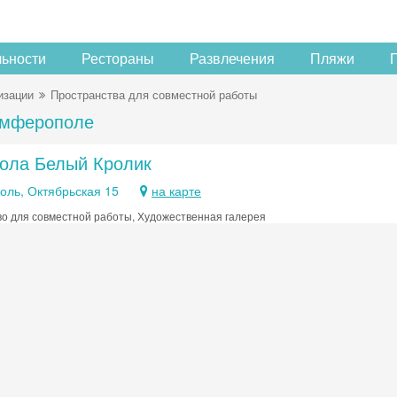
льности
Рестораны
Развлечения
Пляжи
изации
Пространства для совместной работы
имферополе
ола Белый Кролик
ль, Октябрьская 15
на карте
о для совместной работы, Художественная галерея
Скидка −5%