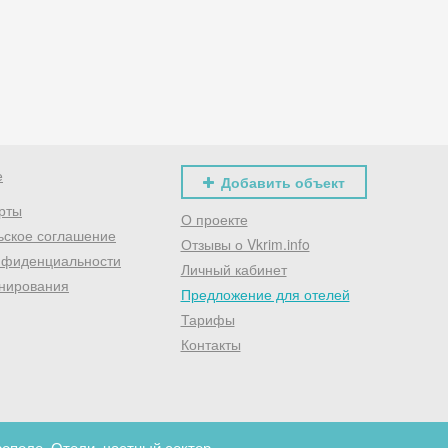
Хочешь дешевле? Оставь почту и получи промокод
первое бронирование!
Получить промокод
е
Добавить объект
рты
О проекте
ьское соглашение
Отзывы о Vkrim.info
нфиденциальности
Личный кабинет
нирования
Предложение для отелей
Тарифы
Контакты
поле. Отели, частный сектор.