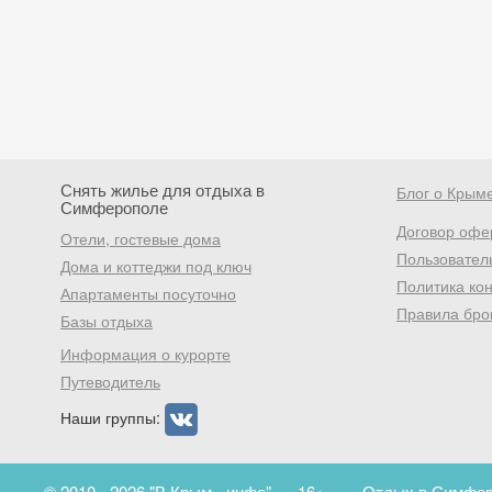
Снять жилье для отдыха в
Блог о Крым
Симферополе
Договор офе
Отели, гостевые дома
Пользовател
Дома и коттеджи под ключ
Политика ко
Апартаменты посуточно
Правила бро
Базы отдыха
Информация о курорте
Путеводитель
Наши группы:
© 2010 - 2026 "В Крым - инфо"
16+
Отдых в Симферо