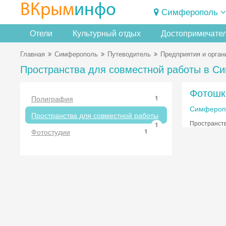
ВКрым
инфо
Симферополь
Отели
Культурный отдых
Достопримечате
Главная
Симферополь
Путеводитель
Предприятия и орган
Пространства для совместной работы в С
Фотошк
Полиграфия
1
Симферопо
Пространства для совместной работы
Пространств
1
Фотостудии
1