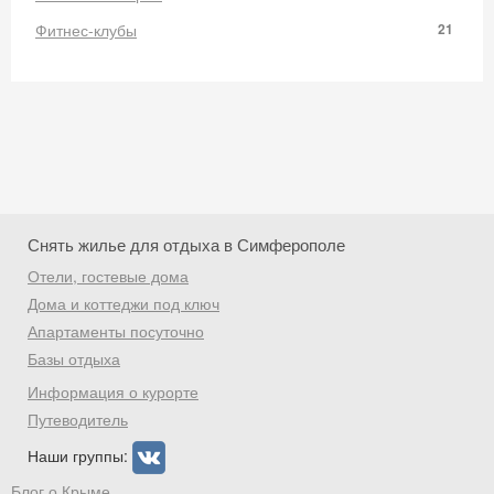
Фитнес-клубы
21
Снять жилье для отдыха в Симферополе
Отели, гостевые дома
Дома и коттеджи под ключ
Апартаменты посуточно
Базы отдыха
Скидка −5%
Информация о курорте
Хочешь дешевле? Оставь почту и получи
Путеводитель
промокод на первое бронирование!
Наши группы:
Блог о Крыме