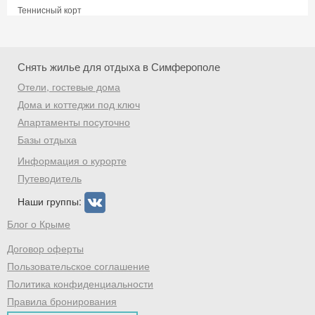
Теннисный корт
Скидка −5%
Хочешь дешевле? Оставь почту и получи
Снять жилье для отдыха в Симферополе
промокод на первое бронирование!
Отели, гостевые дома
Дома и коттеджи под ключ
Апартаменты посуточно
Базы отдыха
Получить промокод
Информация о курорте
Путеводитель
Наши группы:
Блог о Крыме
Договор оферты
Пользовательское соглашение
Политика конфиденциальности
Правила бронирования