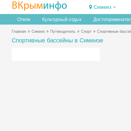
ВКрым
инфо
Симеиз
Отели
Культурный отдых
Достопримечате
Главная
Симеиз
Путеводитель
Спорт
Спортивные бассе
Спортивные бассейны в Симеизе