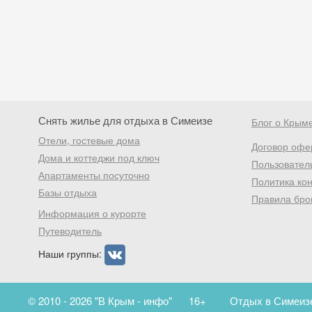
Снять жилье для отдыха в Симеизе
Блог о Крым
Отели, гостевые дома
Договор офе
Дома и коттеджи под ключ
Пользовател
Апартаменты посуточно
Политика ко
Базы отдыха
Правила бро
Информация о курорте
Путеводитель
Наши группы:
© 2010 - 2026 "В Крым - инфо"
16+
Отдых в Симеизе