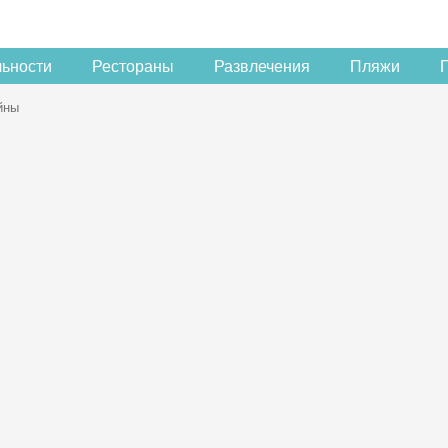
льности
Рестораны
Развлечения
Пляжи
йны
Скидка −5%