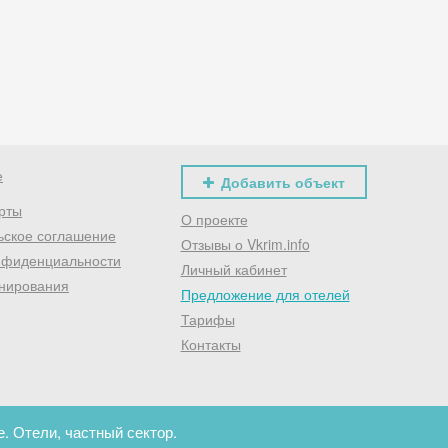
Хочешь дешевле? Оставь почту и получи промокод
первое бронирование!
Получить промокод
е
Добавить объект
рты
О проекте
ьское соглашение
Отзывы о Vkrim.info
нфиденциальности
Личный кабинет
нирования
Предложение для отелей
Тарифы
Контакты
. Отели, частный сектор.