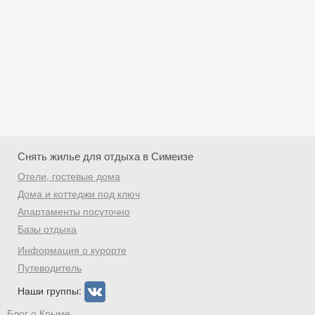
Снять жилье для отдыха в Симеизе
Отели, гостевые дома
Дома и коттеджи под ключ
Апартаменты посуточно
Базы отдыха
Скидка −5%
Информация о курорте
Хочешь дешевле? Оставь почту и получи
Путеводитель
промокод на первое бронирование!
Наши группы:
Блог о Крыме