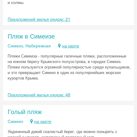
и холмы.
Предложений жилья рядом: 21
Пляж в Симеизе
Симеиз, Набережная
на карте
Пляжи Симеиза - популярные галечные пляжи, расположенные
на южном берегу Крымского полуострова, в городке Симеиз.
Пляжи пользуются огромной популярностью среди купальщиков,
и это превращает Симеиз в один из популярнейших морских
курортов Крыма.
Предложений жилья рядом: 48
Голый пляж
Симеиз
на карте
Уединенный дикий скалистый берег, где можно понырять с
маской и увидеть живописный подводный мир.