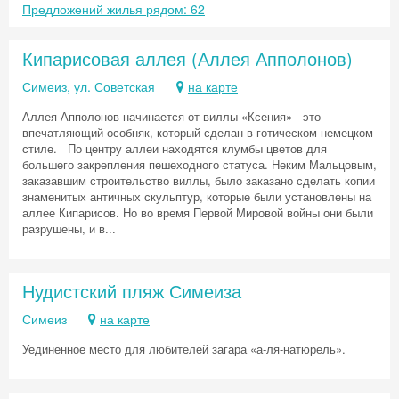
Предложений жилья рядом: 62
Кипарисовая аллея (Аллея Апполонов)
Симеиз, ул. Советская
на карте
Аллея Апполонов начинается от виллы «Ксения» - это
впечатляющий особняк, который сделан в готическом немецком
Скидка −5%
стиле. По центру аллеи находятся клумбы цветов для
большего закрепления пешеходного статуса. Неким Мальцовым,
Хочешь дешевле? Оставь почту и получи
заказавшим строительство виллы, было заказано сделать копии
знаменитых античных скульптур, которые были установлены на
промокод на первое бронирование!
аллее Кипарисов. Но во время Первой Мировой войны они были
разрушены, и в...
Получить промокод
Нудистский пляж Симеиза
Симеиз
на карте
Уединенное место для любителей загара «а-ля-натюрель».