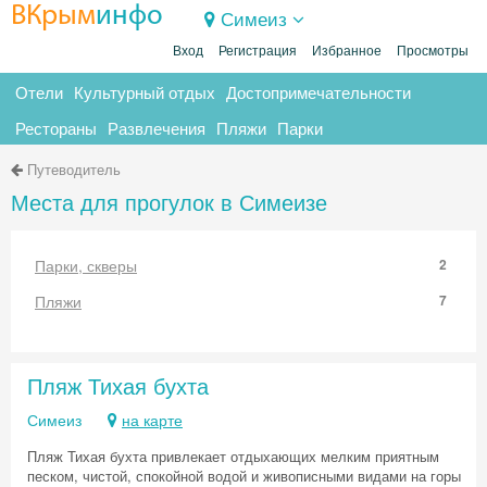
ВКрым
инфо
Симеиз
Вход
Регистрация
Избранное
Просмотры
Отели
Культурный отдых
Достопримечательности
Рестораны
Развлечения
Пляжи
Парки
Путеводитель
Места для прогулок в Симеизе
Парки, скверы
2
Пляжи
7
Пляж Тихая бухта
Симеиз
на карте
Пляж Тихая бухта привлекает отдыхающих мелким приятным
песком, чистой, спокойной водой и живописными видами на горы