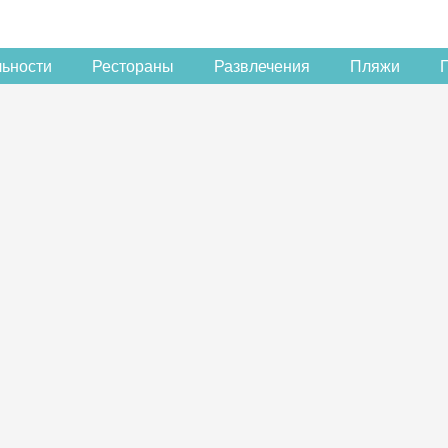
льности
Рестораны
Развлечения
Пляжи
Скидка −5%