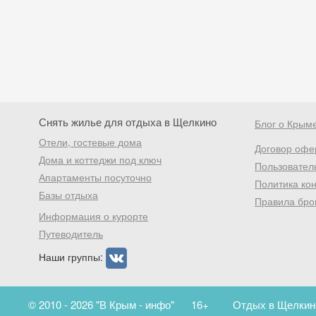
Снять жилье для отдыха в Щелкино
Блог о Крым
Отели, гостевые дома
Договор офе
Дома и коттеджи под ключ
Пользовател
Апартаменты посуточно
Политика ко
Базы отдыха
Правила бро
Информация о курорте
Путеводитель
Наши группы:
© 2010 - 2026 "В Крым - инфо"
16+
Отдых в Щелкино