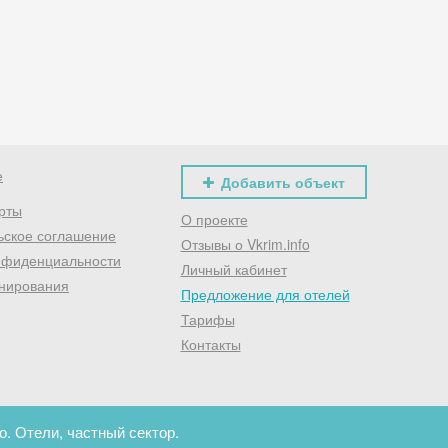
Хочешь дешевле? Оставь почту и получи промокод
первое бронирование!
Получить промокод
е
Добавить объект
рты
О проекте
ьское соглашение
Отзывы о Vkrim.info
нфиденциальности
Личный кабинет
нирования
Предложение для отелей
Тарифы
Контакты
. Отели, частный сектор.