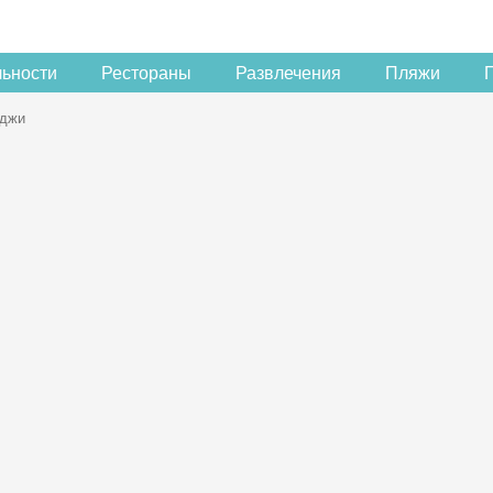
льности
Рестораны
Развлечения
Пляжи
джи
Скидка −5%