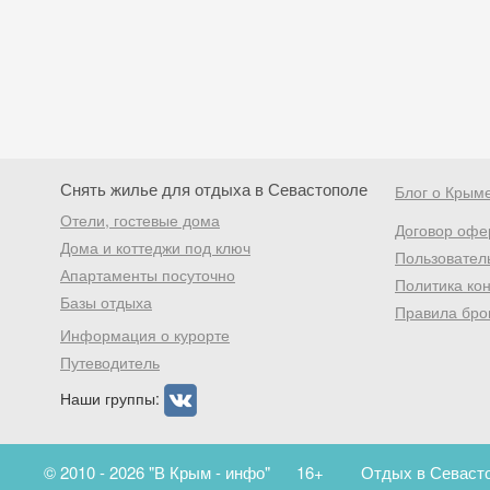
Снять жилье для отдыха в Севастополе
Блог о Крым
Отели, гостевые дома
Договор офе
Дома и коттеджи под ключ
Пользовател
Апартаменты посуточно
Политика ко
Базы отдыха
Правила бро
Информация о курорте
Путеводитель
Наши группы:
© 2010 - 2026 "В Крым - инфо"
16+
Отдых в Севасто