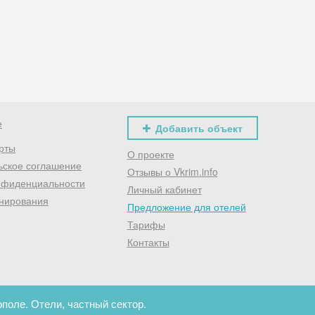
Хочешь дешевле? Оставь почту и получи промокод
первое бронирование!
Получить промокод
е
Добавить объект
рты
О проекте
ьское соглашение
Отзывы о Vkrim.info
нфиденциальности
Личный кабинет
нирования
Предложение для отелей
Тарифы
Контакты
поле. Отели, частный сектор.