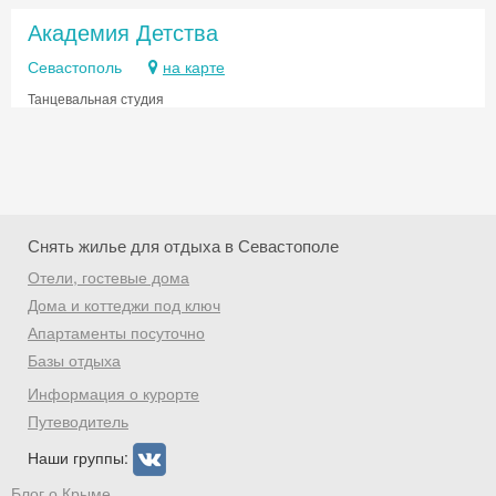
Академия Детства
Севастополь
на карте
Танцевальная студия
Снять жилье для отдыха в Севастополе
Отели, гостевые дома
Дома и коттеджи под ключ
Апартаменты посуточно
Базы отдыха
Скидка −5%
Информация о курорте
Хочешь дешевле? Оставь почту и получи
Путеводитель
промокод на первое бронирование!
Наши группы:
Блог о Крыме