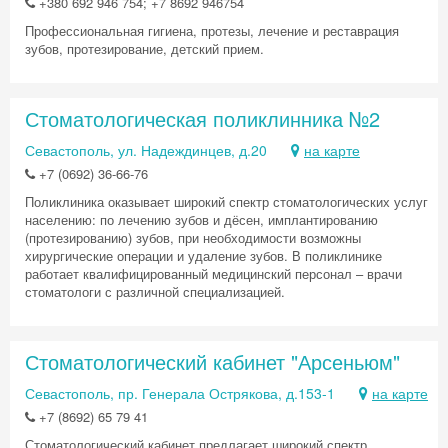
+380 692 946 754; +7 8692 946754
Профессиональная гигиена, протезы, лечение и реставрация
зубов, протезирование, детский прием.
Стоматологическая поликлинника №2
Севастополь, ул. Надеждинцев, д.20
на карте
+7 (0692) 36-66-76
Поликлиника оказывает широкий спектр стоматологических услуг
населению: по лечению зубов и дёсен, имплантированию
(протезированию) зубов, при необходимости возможны
Скидка −5%
хирургические операции и удаление зубов. В поликлинике
работает квалифицированный медицинский персонал – врачи
Хочешь дешевле? Оставь почту и получи
стоматологи с различной специализацией.
промокод на первое бронирование!
Стоматологический кабинет "Арсеньюм"
Севастополь, пр. Генерала Острякова, д.153-1
на карте
Получить промокод
+7 (8692) 65 79 41
Стоматологический кабинет предлагает широкий спектр