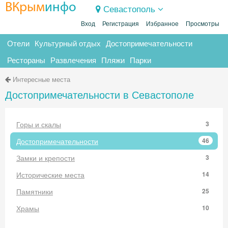
ВКрым
инфо
Севастополь
Вход
Регистрация
Избранное
Просмотры
Отели
Культурный отдых
Достопримечательности
Рестораны
Развлечения
Пляжи
Парки
Интересные места
Достопримечательности в Севастополе
Горы и скалы
3
Достопримечательности
46
Замки и крепости
3
Исторические места
14
Памятники
25
Храмы
10