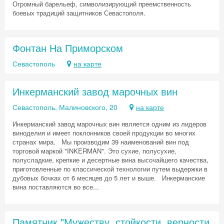
Огромный барельеф, символизирующий преемственность
Хочешь дешевле? Оставь почту и получи
боевых традиций защитников Севастополя.
промокод на первое бронирование!
Фонтан На Приморском
Севастополь
на карте
Получить промокод
Инкерманский завод марочных вин
Севастополь, Малиновского, 20
на карте
Инкерманский завод марочных вин является одним из лидеров
виноделия и имеет поклонников своей продукции во многих
странах мира. Мы производим 39 наименований вин под
торговой маркой "INKERMAN". Это сухие, полусухие,
полусладкие, крепкие и десертные вина высочайшего качества,
приготовленные по классической технологии путем выдержки в
дубовых бочках от 6 месяцев до 5 лет и выше. Инкерманские
вина поставляются во все...
Памятник "Мужеству, стойкости, верности