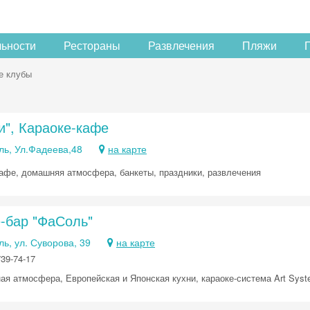
льности
Рестораны
Развлечения
Пляжи
е клубы
и", Караоке-кафе
ль, Ул.Фадеева,48
на карте
афе, домашняя атмосфера, банкеты, праздники, развлечения
е-бар "ФаСоль"
ь, ул. Суворова, 39
на карте
739-74-17
ая атмосфера, Европейская и Японская кухни, караоке-система Art Syste