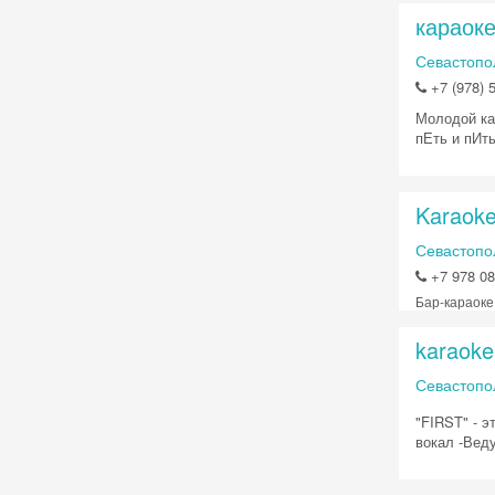
караок
Севастопол
+7 (978) 
Молодой ка
пЕть и пИт
Karaoke
Севастопол
+7 978 08
Бар-караоке
karaoke 
Севастопол
"FIRST" - 
вокал -Вед