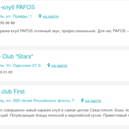
е-клуб PAFOS
ь, ул. Правды, 1
на карте
555 66 88
раоке-клуб PAFOS отличный звук, профессиональное. Для нас PAFOS – 
ь
 Club "Stars"
ь, Ул. Одесская 27-б
на карте
0-31-00
club First
ь, пл. 300-летия Российского флота, 7
на карте
это совершенно новый караоке клуб в самом центре Севастополя -База- 
ущий -Потрясающие блюда японской и европейской кухни -Приветливый п
Скидка −5%