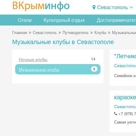
ВКрым
инфо
Севастополь
Отели
Культурный отдых
Достопримечате
Главная
Севастополь
Путеводитель
Клубы
Музыкальны
Музыкальные клубы в Севастополе
"Летчик
Ночные клубы
14
Севастопо
Музыкальные клубы
9
Семейное к
караок
Севастопол
+7 (978) 
Самая уютн