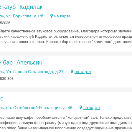
Хочешь дешевле? Оставь почту и получи промокод
-клуб "Кадилак"
первое бронирование!
ь, ул. Борисова, д.1/8
на карте
452036
айдете качественное звуковое оборудование, благодаря которому звучан
Получить промокод
ьский караоке-клуб Кадиллак отличается невероятной атмосферой праздн
 звучанию своего голоса. Караоке бар в ресторане "Кадиллак" дает воз
 бар "Апельсин"
ь, Ул. Героев Сталинграда, д.27
на карте
530 303
с
ь, пр. Октябрьской Революции, д. 46
на карте
ер наше шоу-кафе преображается в "концертный" зал. Только представьт
профессиональную фонограмму (минус один) под дружеские аплодисмен
сер плюс Ваше незабываемое исполнение создадут ощущение праздника 