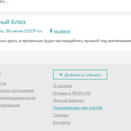
ть...
ный Блюз
ль, 50-летия СССР пл.
на карте
лько здесь в прозаичные будни наслаждайтесь музыкой под аккомпанеме
е
Добавить объект
рты
О проекте
ьское соглашение
Отзывы о Vkrim.info
нфиденциальности
Личный кабинет
нирования
Предложение для отелей
Тарифы
Контакты