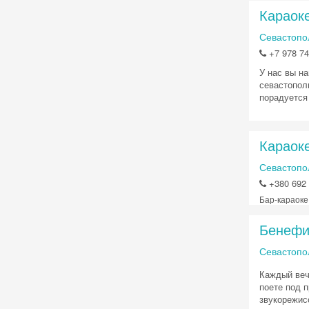
Караоке
Севастопол
+7 978 7
У нас вы н
севастопол
порадуется
Караоке
Севастопол
+380 692 
Бар-караоке
Бенефи
Севастопол
Каждый веч
поете под 
звукорежис