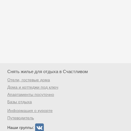
Снять жилье для отдыха в Счастливом
Отели, гостевые дома
Дома и коттеджи под ключ
Апартаменты посуточно
Базы отдыха
Скидка −5%
Информация о курорте
Хочешь дешевле? Оставь почту и получи
Путеводитель
промокод на первое бронирование!
Наши группы: