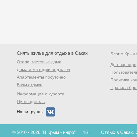
Снять жилье для отдыха в Саках
Блог о Крым
Отели, гостевые дома
Договор офе
Дома и коттеджи под ключ
Пользовател
Апартаменты посуточно
Политика ко
Базы отдыха
Правила бро
Информация о курорте
Путеводитель
Наши группы:
© 2010 - 2026 "В Крым - инфо"
16+
Отдых в Саках. 