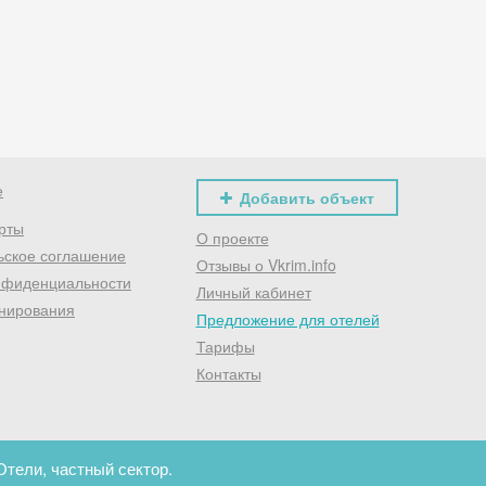
Хочешь дешевле? Оставь почту и получи промокод
первое бронирование!
Получить промокод
е
Добавить объект
рты
О проекте
ьское соглашение
Отзывы о Vkrim.info
нфиденциальности
Личный кабинет
нирования
Предложение для отелей
Тарифы
Контакты
Отели, частный сектор.