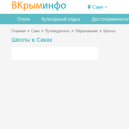
ВКрым
инфо
Саки
Отели
Культурный отдых
Достопримечате
Главная
Саки
Путеводитель
Образование
Школы
Школы в Саках