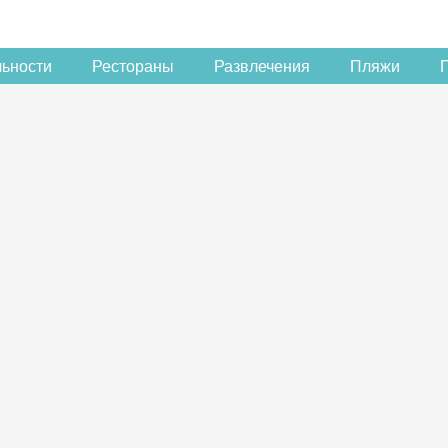
льности
Рестораны
Развлечения
Пляжи
Скидка −5%