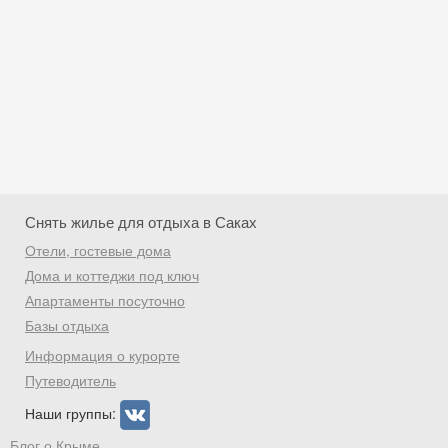
Снять жилье для отдыха в Саках
Отели, гостевые дома
Дома и коттеджи под ключ
Апартаменты посуточно
Базы отдыха
Скидка −5%
Информация о курорте
Хочешь дешевле? Оставь почту и получи
Путеводитель
промокод на первое бронирование!
Наши группы:
Блог о Крыме