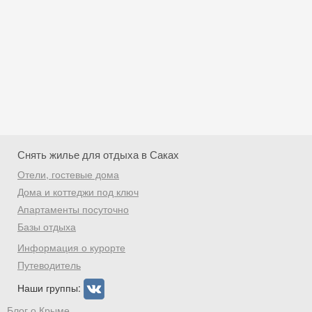
Снять жилье для отдыха в Саках
Отели, гостевые дома
Дома и коттеджи под ключ
Апартаменты посуточно
Базы отдыха
Скидка −5%
Информация о курорте
Хочешь дешевле? Оставь почту и получи
Путеводитель
промокод на первое бронирование!
Наши группы:
Блог о Крыме