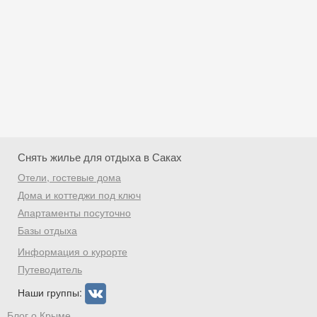
Снять жилье для отдыха в Саках
Отели, гостевые дома
Дома и коттеджи под ключ
Апартаменты посуточно
Базы отдыха
Скидка −5%
Информация о курорте
Хочешь дешевле? Оставь почту и получи
Путеводитель
промокод на первое бронирование!
Наши группы:
Блог о Крыме