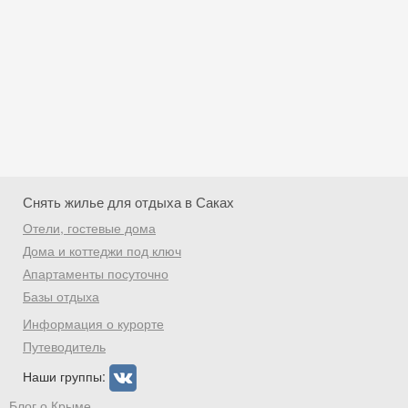
Снять жилье для отдыха в Саках
Отели, гостевые дома
Дома и коттеджи под ключ
Апартаменты посуточно
Базы отдыха
Скидка −5%
Информация о курорте
Хочешь дешевле? Оставь почту и получи
Путеводитель
промокод на первое бронирование!
Наши группы:
Блог о Крыме