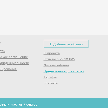
Хочешь дешевле? Оставь почту и получи промокод
первое бронирование!
Получить промокод
е
Добавить объект
рты
О проекте
ьское соглашение
Отзывы о Vkrim.info
нфиденциальности
Личный кабинет
нирования
Предложение для отелей
Тарифы
Контакты
Отели, частный сектор.