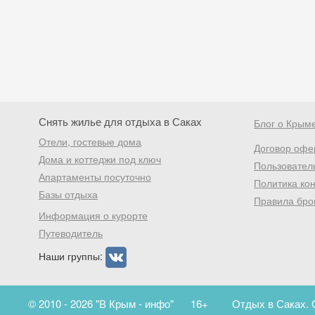
Снять жилье для отдыха в Саках
Блог о Крым
Отели, гостевые дома
Договор офе
Дома и коттеджи под ключ
Пользовател
Апартаменты посуточно
Политика ко
Базы отдыха
Правила бро
Информация о курорте
Путеводитель
Наши группы:
© 2010 - 2026 "В Крым - инфо"
16+
Отдых в Саках. 