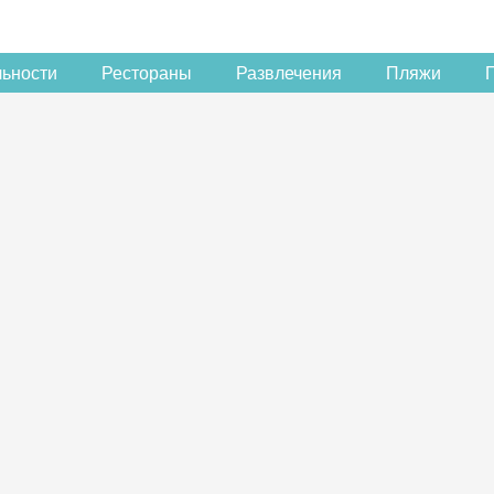
льности
Рестораны
Развлечения
Пляжи
Скидка −5%