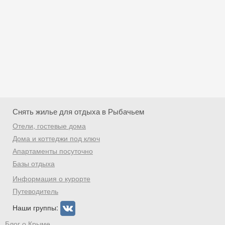
Снять жилье для отдыха в Рыбачьем
Отели, гостевые дома
Дома и коттеджи под ключ
Апартаменты посуточно
Базы отдыха
Скидка −5%
Информация о курорте
Хочешь дешевле? Оставь почту и получи
Путеводитель
промокод на первое бронирование!
Наши группы:
Блог о Крыме