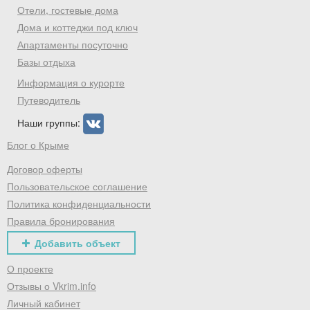
Скидка −5%
Отели, гостевые дома
Хочешь дешевле? Оставь почту и получи
Дома и коттеджи под ключ
промокод на первое бронирование!
Апартаменты посуточно
Базы отдыха
Информация о курорте
Путеводитель
Получить промокод
Наши группы:
Блог о Крыме
Договор оферты
Пользовательское соглашение
Политика конфиденциальности
Правила бронирования
Добавить объект
О проекте
Отзывы о Vkrim.info
Личный кабинет