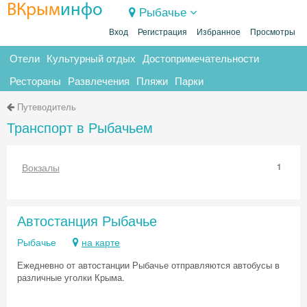
ВКрым
инфо
Рыбачье
Вход
Регистрация
Избранное
Просмотры
Отели
Культурный отдых
Достопримечательности
Рестораны
Развлечения
Пляжи
Парки
Путеводитель
Транспорт в Рыбачьем
Вокзалы
1
Автостанция Рыбачье
Рыбачье
на карте
Ежедневно от автостанции Рыбачье отправляются автобусы в
различные уголки Крыма.