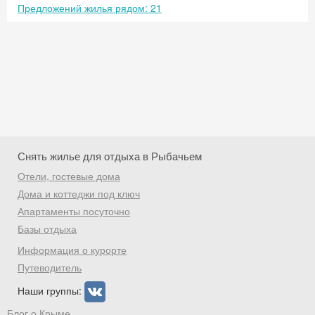
Предложений жилья рядом: 21
Снять жилье для отдыха в Рыбачьем
Отели, гостевые дома
Дома и коттеджи под ключ
Апартаменты посуточно
Базы отдыха
Скидка −5%
Информация о курорте
Хочешь дешевле? Оставь почту и получи
Путеводитель
промокод на первое бронирование!
Наши группы:
Блог о Крыме