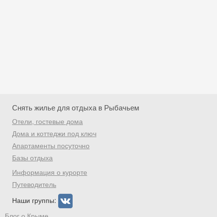
Снять жилье для отдыха в Рыбачьем
Отели, гостевые дома
Дома и коттеджи под ключ
Апартаменты посуточно
Базы отдыха
Скидка −5%
Информация о курорте
Хочешь дешевле? Оставь почту и получи
Путеводитель
промокод на первое бронирование!
Наши группы:
Блог о Крыме