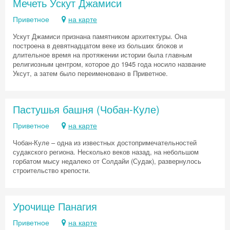
Мечеть Ускут Джамиси
Приветное
на карте
Ускут Джамиси признана памятником архитектуры. Она
построена в девятнадцатом веке из больших блоков и
длительное время на протяжении истории была главным
религиозным центром, которое до 1945 года носило название
Уксут, а затем было переименовано в Приветное.
Пастушья башня (Чобан-Куле)
Приветное
на карте
Чобан-Куле – одна из известных достопримечательностей
судакского региона. Несколько веков назад, на небольшом
горбатом мысу недалеко от Солдайи (Судак), развернулось
строительство крепости.
Урочище Панагия
Приветное
на карте