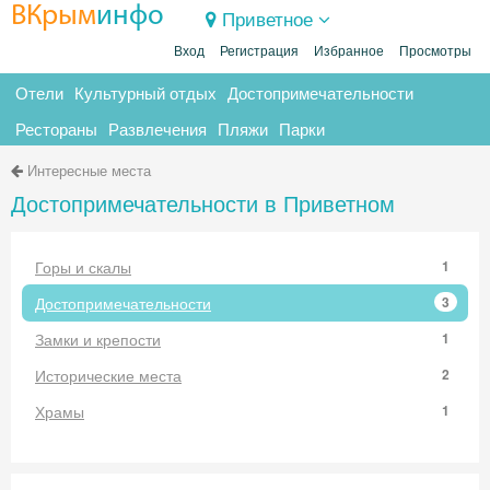
ВКрым
инфо
Приветное
Вход
Регистрация
Избранное
Просмотры
Отели
Культурный отдых
Достопримечательности
Рестораны
Развлечения
Пляжи
Парки
Интересные места
Достопримечательности в Приветном
Горы и скалы
1
Достопримечательности
3
Замки и крепости
1
Исторические места
2
Храмы
1