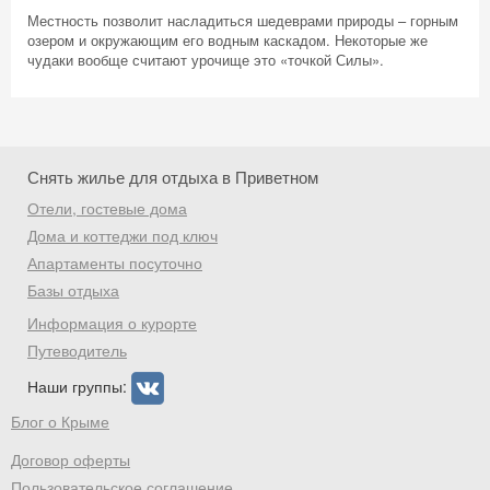
Местность позволит насладиться шедеврами природы – горным
озером и окружающим его водным каскадом. Некоторые же
чудаки вообще считают урочище это «точкой Силы».
Скидка −5%
Хочешь дешевле? Оставь почту и получи
промокод на первое бронирование!
Снять жилье для отдыха в Приветном
Отели, гостевые дома
Дома и коттеджи под ключ
Апартаменты посуточно
Получить промокод
Базы отдыха
Информация о курорте
Путеводитель
Наши группы:
Блог о Крыме
Договор оферты
Пользовательское соглашение