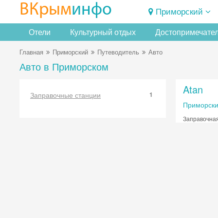
ВКрым
инфо
Приморский
Отели
Культурный отдых
Достопримечате
Главная
Приморский
Путеводитель
Авто
Авто в Приморском
Atan
Заправочные станции
1
Приморски
Заправочная