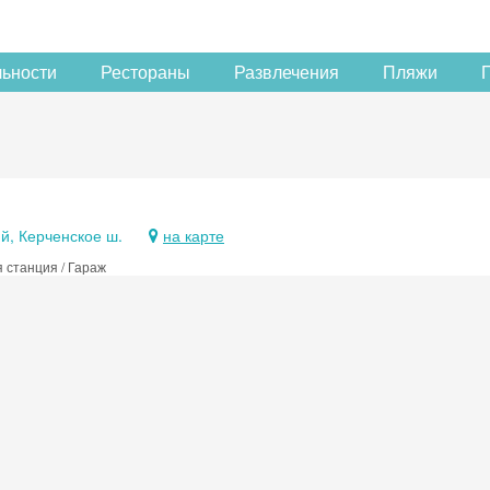
льности
Рестораны
Развлечения
Пляжи
й, Керченское ш.
на карте
 станция / Гараж
Скидка −5%