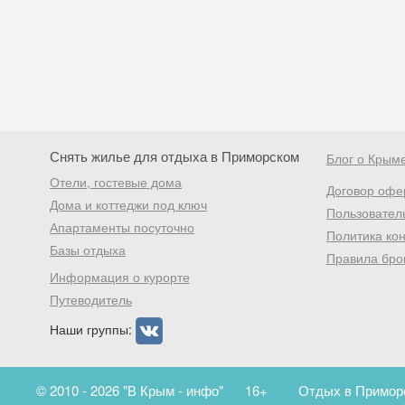
Снять жилье для отдыха в Приморском
Блог о Крым
Отели, гостевые дома
Договор офе
Дома и коттеджи под ключ
Пользовател
Апартаменты посуточно
Политика ко
Базы отдыха
Правила бро
Информация о курорте
Путеводитель
Наши группы:
© 2010 - 2026 "В Крым - инфо"
16+
Отдых в Приморс