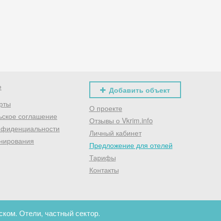
Хочешь дешевле? Оставь почту и получи промокод
первое бронирование!
Получить промокод
е
Добавить объект
рты
О проекте
ьское соглашение
Отзывы о Vkrim.info
нфиденциальности
Личный кабинет
нирования
Предложение для отелей
Тарифы
Контакты
ком. Отели, частный сектор.