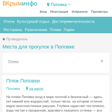
ВКрым
инфо
Поповка
Вход
Регистрация
Избранное
Просмотры
Отели
Культурный отдых
Достопримечательности
Рестораны
Развлечения
Пляжи
Парки
Путеводитель
Места для прогулок в Поповке
Пляжи
2
Пляж Поповки
Поповка
на карте
На пляже Поповки вход в море пологий и безопасный — здесь
нет камней или водорослей, только песок, на котором отлично
видно многочисленные ракушки. Глубина нарастает постепенно,
вода чистая и прозрачная, красивого лазурного оттенка — все