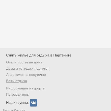
Снять жилье для отдыха в Партените
Отели, гостевые дома
Дома и коттеджи под ключ
Апартаменты посуточно
Базы отдыха
Скидка −5%
Информация о курорте
Хочешь дешевле? Оставь почту и получи
Путеводитель
промокод на первое бронирование!
Наши группы:
Блог о Крыме