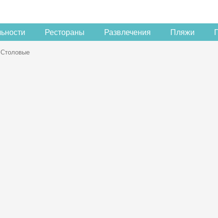
льности
Рестораны
Развлечения
Пляжи
Столовые
Скидка −5%