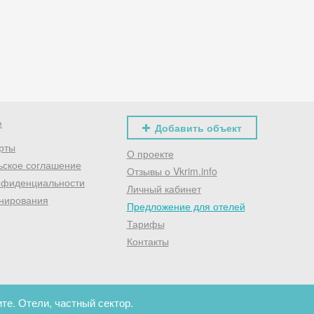
Хочешь дешевле? Оставь почту и получи промокод
первое бронирование!
Получить промокод
е
Добавить объект
рты
О проекте
ьское соглашение
Отзывы о Vkrim.info
нфиденциальности
Личный кабинет
нирования
Предложение для отелей
Тарифы
Контакты
те. Отели, частный сектор.