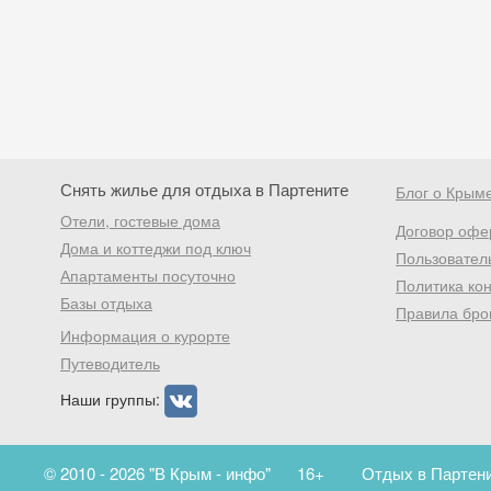
Снять жилье для отдыха в Партените
Блог о Крым
Отели, гостевые дома
Договор офе
Дома и коттеджи под ключ
Пользовател
Апартаменты посуточно
Политика ко
Базы отдыха
Правила бро
Информация о курорте
Путеводитель
Наши группы:
© 2010 - 2026 "В Крым - инфо"
16+
Отдых в Партени