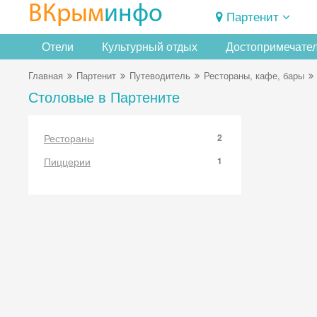
ВКрым
инфо
Партенит
Отели
Культурный отдых
Достопримечате
Главная
Партенит
Путеводитель
Рестораны, кафе, бары
Столовые в Партените
Рестораны
2
Пиццерии
1