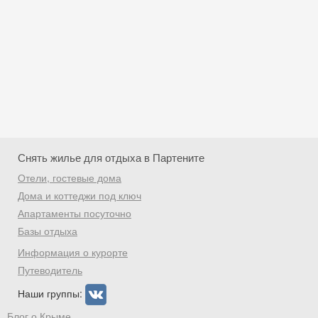
Снять жилье для отдыха в Партените
Отели, гостевые дома
Дома и коттеджи под ключ
Апартаменты посуточно
Базы отдыха
Скидка −5%
Информация о курорте
Хочешь дешевле? Оставь почту и получи
Путеводитель
промокод на первое бронирование!
Наши группы:
Блог о Крыме