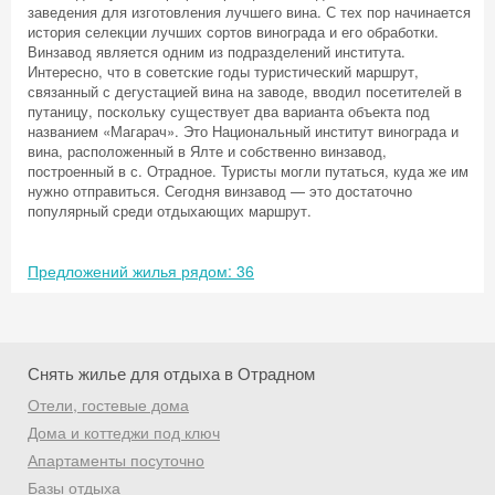
заведения для изготовления лучшего вина. С тех пор начинается
история селекции лучших сортов винограда и его обработки.
Винзавод является одним из подразделений института.
Интересно, что в советские годы туристический маршрут,
связанный с дегустацией вина на заводе, вводил посетителей в
путаницу, поскольку существует два варианта объекта под
названием «Магарач». Это Национальный институт винограда и
вина, расположенный в Ялте и собственно винзавод,
построенный в с. Отрадное. Туристы могли путаться, куда же им
нужно отправиться. Сегодня винзавод — это достаточно
популярный среди отдыхающих маршрут.
Предложений жилья рядом: 36
Снять жилье для отдыха в Отрадном
Отели, гостевые дома
Дома и коттеджи под ключ
Скидка −5%
Апартаменты посуточно
Хочешь дешевле? Оставь почту и получи
Базы отдыха