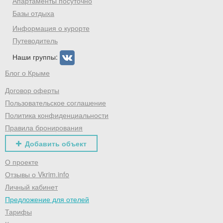
Апартаменты посуточно
Хочешь дешевле? Оставь почту и получи
промокод на первое бронирование!
Базы отдыха
Информация о курорте
Путеводитель
Наши группы:
Получить промокод
Блог о Крыме
Договор оферты
Пользовательское соглашение
Политика конфиденциальности
Правила бронирования
Добавить объект
О проекте
Отзывы о Vkrim.info
Личный кабинет
Предложение для отелей
Тарифы