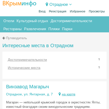
ВКрым
инфо
Отрадное
Вход
Регистрация
Избранное
Просмотры
Отели
Культурный отдых
Достопримечательности
Рестораны
Развлечения
Пляжи
Парки
Путеводитель
Интересные места в Отрадном
Достопримечательности
1
Исторические места
1
Винзавод Магарыч
Отрадное, ул. Янтарная, д. 7
на карте
Магарач — небольшой крымский городок в окрестностях Ялты,
известный благодаря своим винодельческим традициям.