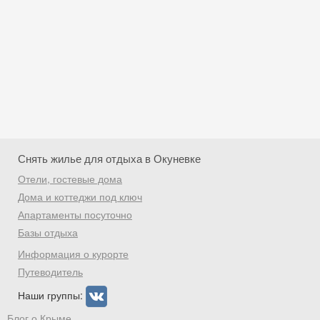
Снять жилье для отдыха в Окуневке
Отели, гостевые дома
Дома и коттеджи под ключ
Апартаменты посуточно
Базы отдыха
Скидка −5%
Информация о курорте
Хочешь дешевле? Оставь почту и получи
Путеводитель
промокод на первое бронирование!
Наши группы:
Блог о Крыме