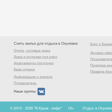
Снять жилье для отдыха в Окуневке
Блог о Крым
Отели, гостевые дома
Договор офе
Дома и коттеджи под ключ
Пользовател
Апартаменты посуточно
Политика ко
Базы отдыха
Правила бро
Информация о курорте
Путеводитель
Наши группы:
© 2010 - 2026 "В Крым - инфо"
16+
Отдых в Окуневк