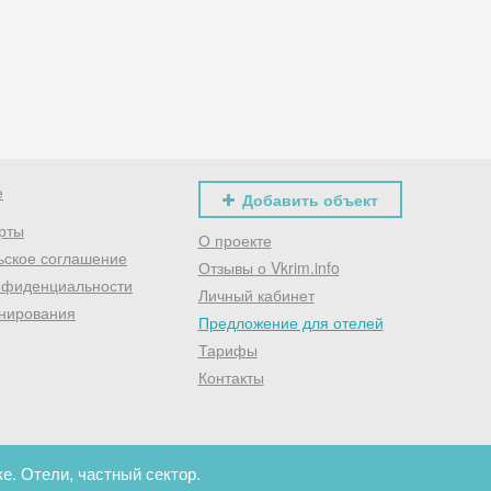
Хочешь дешевле? Оставь почту и получи промокод
первое бронирование!
Получить промокод
е
Добавить объект
рты
О проекте
ьское соглашение
Отзывы о Vkrim.info
нфиденциальности
Личный кабинет
нирования
Предложение для отелей
Тарифы
Контакты
е. Отели, частный сектор.