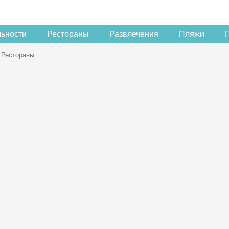
льности
Рестораны
Развлечения
Пляжи
Рестораны
Скидка −5%