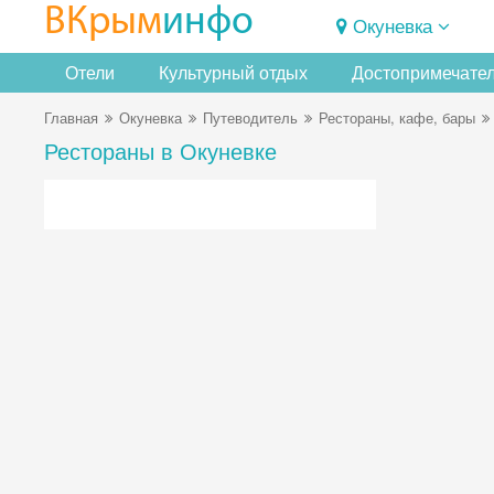
ВКрым
инфо
Окуневка
Отели
Культурный отдых
Достопримечате
Главная
Окуневка
Путеводитель
Рестораны, кафе, бары
Рестораны в Окуневке