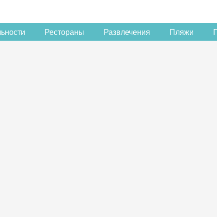
льности
Рестораны
Развлечения
Пляжи
Скидка −5%