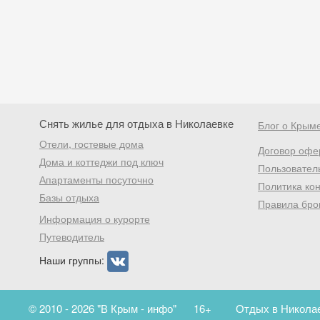
Снять жилье для отдыха в Николаевке
Блог о Крым
Отели, гостевые дома
Договор офе
Дома и коттеджи под ключ
Пользовател
Апартаменты посуточно
Политика ко
Базы отдыха
Правила бро
Информация о курорте
Путеводитель
Наши группы:
© 2010 - 2026 "В Крым - инфо"
16+
Отдых в Николае