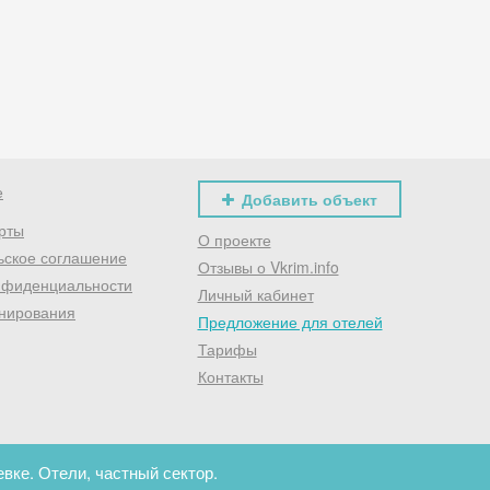
Хочешь дешевле? Оставь почту и получи промокод
первое бронирование!
Получить промокод
е
Добавить объект
рты
О проекте
ьское соглашение
Отзывы о Vkrim.info
нфиденциальности
Личный кабинет
нирования
Предложение для отелей
Тарифы
Контакты
вке. Отели, частный сектор.