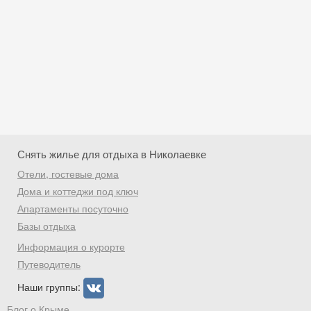
Снять жилье для отдыха в Николаевке
Отели, гостевые дома
Дома и коттеджи под ключ
Апартаменты посуточно
Базы отдыха
Скидка −5%
Информация о курорте
Хочешь дешевле? Оставь почту и получи
Путеводитель
промокод на первое бронирование!
Наши группы:
Блог о Крыме