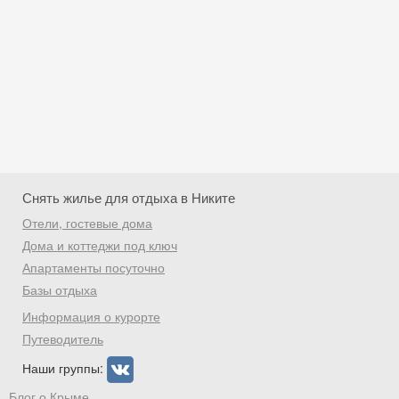
Снять жилье для отдыха в Никите
Отели, гостевые дома
Дома и коттеджи под ключ
Апартаменты посуточно
Базы отдыха
Скидка −5%
Информация о курорте
Хочешь дешевле? Оставь почту и получи
Путеводитель
промокод на первое бронирование!
Наши группы:
Блог о Крыме