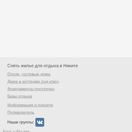
Снять жилье для отдыха в Никите
Отели, гостевые дома
Дома и коттеджи под ключ
Апартаменты посуточно
Базы отдыха
Скидка −5%
Информация о курорте
Хочешь дешевле? Оставь почту и получи
Путеводитель
промокод на первое бронирование!
Наши группы:
Блог о Крыме