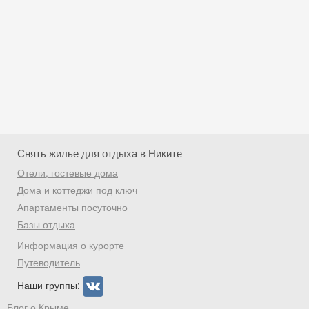
Снять жилье для отдыха в Никите
Отели, гостевые дома
Дома и коттеджи под ключ
Апартаменты посуточно
Базы отдыха
Скидка −5%
Информация о курорте
Хочешь дешевле? Оставь почту и получи
Путеводитель
промокод на первое бронирование!
Наши группы:
Блог о Крыме