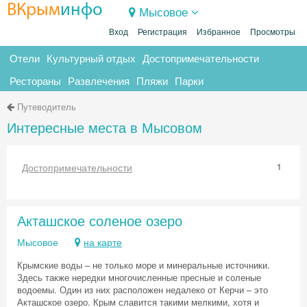
ВКрым
инфо
Мысовое
Вход
Регистрация
Избранное
Просмотры
Отели
Культурный отдых
Достопримечательности
Рестораны
Развлечения
Пляжи
Парки
Путеводитель
Интересные места в Мысовом
Достопримечательности
1
Акташское соленое озеро
Мысовое
на карте
Крымские воды – не только море и минеральные источники.
Здесь также нередки многочисленные пресные и соленые
водоемы. Один из них расположен недалеко от Керчи – это
Акташское озеро. Крым славится такими мелкими, хотя и