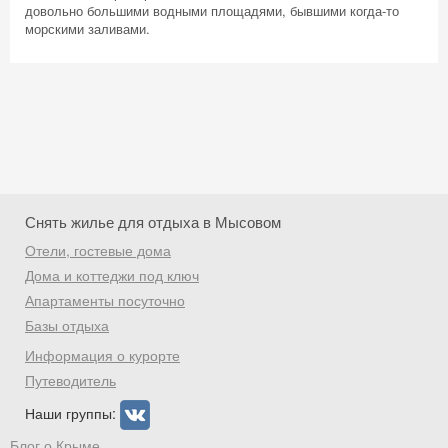
довольно большими водными площадями, бывшими когда-то
морскими заливами.
Снять жилье для отдыха в Мысовом
Отели, гостевые дома
Дома и коттеджи под ключ
Апартаменты посуточно
Базы отдыха
Скидка −5%
Информация о курорте
Хочешь дешевле? Оставь почту и получи
Путеводитель
промокод на первое бронирование!
Наши группы:
Блог о Крыме