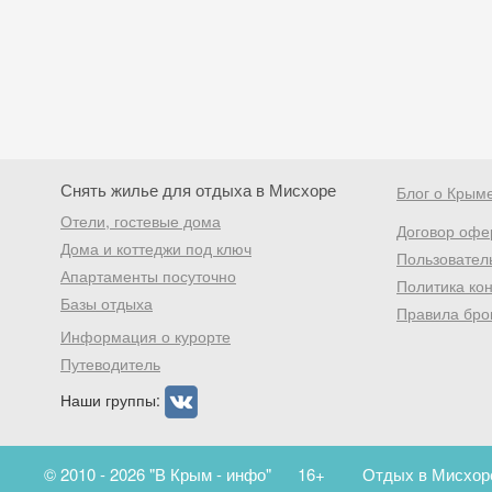
Снять жилье для отдыха в Мисхоре
Блог о Крым
Отели, гостевые дома
Договор офе
Дома и коттеджи под ключ
Пользовател
Апартаменты посуточно
Политика ко
Базы отдыха
Правила бро
Информация о курорте
Путеводитель
Наши группы:
© 2010 - 2026 "В Крым - инфо"
16+
Отдых в Мисхоре