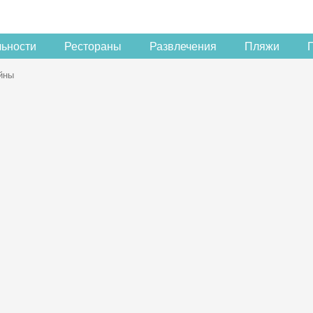
льности
Рестораны
Развлечения
Пляжи
йны
Скидка −5%