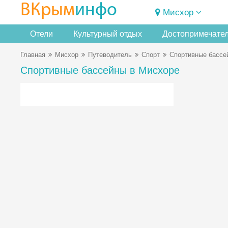
ВКрым
инфо
Мисхор
Отели
Культурный отдых
Достопримечате
Главная
Мисхор
Путеводитель
Спорт
Спортивные бассе
Спортивные бассейны в Мисхоре