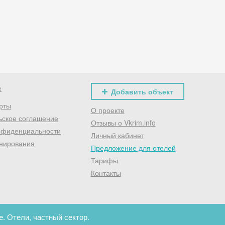
Хочешь дешевле? Оставь почту и получи промокод
первое бронирование!
Получить промокод
е
Добавить объект
рты
О проекте
ьское соглашение
Отзывы о Vkrim.info
нфиденциальности
Личный кабинет
нирования
Предложение для отелей
Тарифы
Контакты
. Отели, частный сектор.