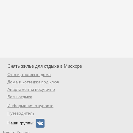
Снять жилье для отдыха в Мисхоре
Отели, гостевые дома
Дома и коттеджи под ключ
Апартаменты посуточно
Базы отдыха
Скидка −5%
Информация о курорте
Хочешь дешевле? Оставь почту и получи
Путеводитель
промокод на первое бронирование!
Наши группы:
Блог о Крыме