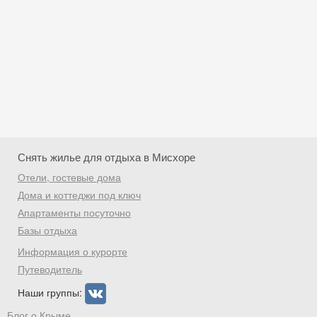
Снять жилье для отдыха в Мисхоре
Отели, гостевые дома
Дома и коттеджи под ключ
Апартаменты посуточно
Базы отдыха
Скидка −5%
Информация о курорте
Хочешь дешевле? Оставь почту и получи
Путеводитель
промокод на первое бронирование!
Наши группы:
Блог о Крыме