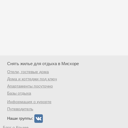
Снять жилье для отдыха в Мисхоре
Отели, гостевые дома
Дома и коттеджи под ключ
Апартаменты посуточно
Базы отдыха
Скидка −5%
Информация о курорте
Хочешь дешевле? Оставь почту и получи
Путеводитель
промокод на первое бронирование!
Наши группы:
Блог о Крыме